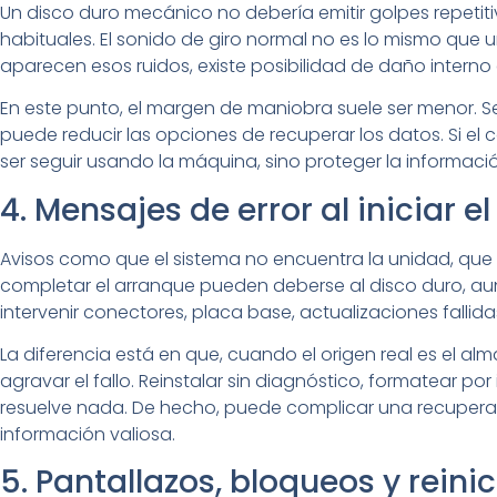
Un disco duro mecánico no debería emitir golpes repetit
habituales. El sonido de giro normal no es lo mismo que un
aparecen esos ruidos, existe posibilidad de daño interno
En este punto, el margen de maniobra suele ser menor. S
puede reducir las opciones de recuperar los datos. Si el
ser seguir usando la máquina, sino proteger la informaci
4. Mensajes de error al iniciar e
Avisos como que el sistema no encuentra la unidad, que
completar el arranque pueden deberse al disco duro, 
intervenir conectores, placa base, actualizaciones fallid
La diferencia está en que, cuando el origen real es el a
agravar el fallo. Reinstalar sin diagnóstico, formatear po
resuelve nada. De hecho, puede complicar una recuperació
información valiosa.
5. Pantallazos, bloqueos y reini