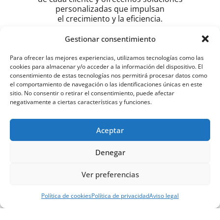
personalizadas que impulsan
el crecimiento y la eficiencia.
Gestionar consentimiento
PIDE PRESUPUESTO
Para ofrecer las mejores experiencias, utilizamos tecnologías como las
cookies para almacenar y/o acceder a la información del dispositivo. El
HORARIO
consentimiento de estas tecnologías nos permitirá procesar datos como
el comportamiento de navegación o las identificaciones únicas en este
Lunes a Viernes
sitio. No consentir o retirar el consentimiento, puede afectar
9:15 – 13:30 h
negativamente a ciertas características y funciones.
16:30 – 19:30 h
Sábado
Aceptar
10:00 – 13:00 h
Domingo
Denegar
Cerrado
Ver preferencias
Política de cookies
Política de privacidad
Aviso legal