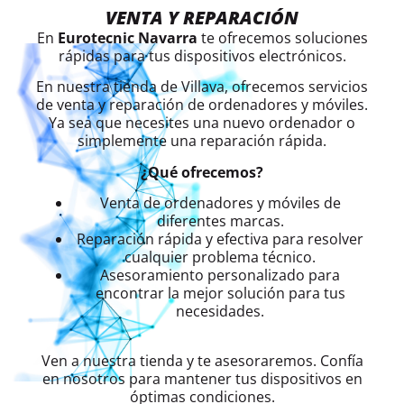
VENTA Y REPARACIÓN
En
Eurotecnic Navarra
te ofrecemos soluciones
rápidas para tus dispositivos electrónicos.
En nuestra tienda de Villava, ofrecemos servicios
de venta y reparación de ordenadores y móviles.
Ya sea que necesites una nuevo ordenador o
simplemente una reparación rápida.
¿Qué ofrecemos?
Venta de ordenadores y móviles de
diferentes marcas.
Reparación rápida y efectiva para resolver
cualquier problema técnico.
Asesoramiento personalizado para
encontrar la mejor solución para tus
necesidades.
Ven a nuestra tienda y te asesoraremos. Confía
en nosotros para mantener tus dispositivos en
óptimas condiciones.